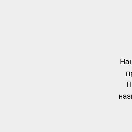
Наш
п
П
наз