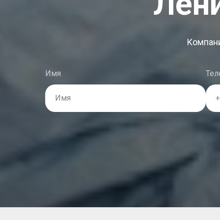
Лен
Компани
Имя
Тел
Имя
+