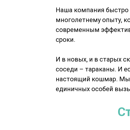
Наша компания быстро 
многолетнему опыту, к
современным эффектив
сроки.
И в новых, и в старых 
соседи – тараканы. И е
настоящий кошмар. Мы 
единичных особей вызы
С