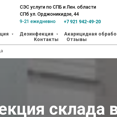
СЭС услуги по СПБ и Лен. области
СПб ул. Орджоникидзе, 44
9-21 ежедневно
+7 921 942-49-20
ация
Дезинфекция
Акарицидная обрабо
Контакты
Отзывы
да
екция склада в