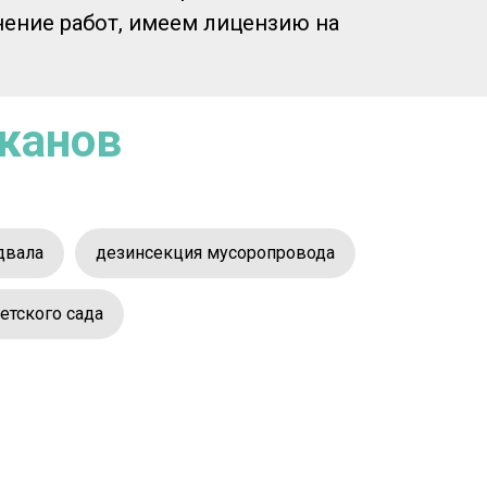
ние работ, имеем лицензию на
аканов
двала
дезинсекция мусоропровода
етского сада